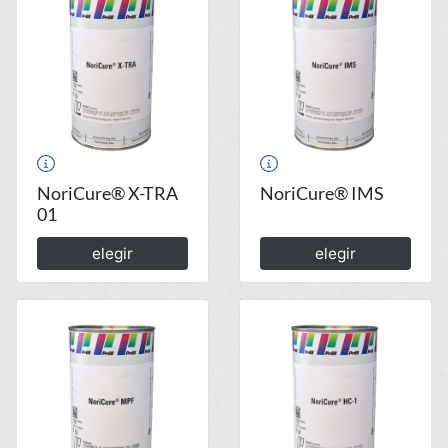
NoriCure® X-TRA
NoriCure® IMS
01
elegir
elegir