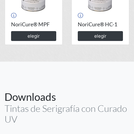
NoriCure® MPF
NoriCure® HC-1
elegir
elegir
Downloads
Tintas de Serigrafía con Curado
UV