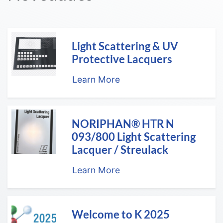
Light Scattering & UV
Protective Lacquers
Learn More
NORIPHAN® HTR N
093/800 Light Scattering
Lacquer / Streulack
Learn More
Welcome to K 2025
The world’s leading trade fair