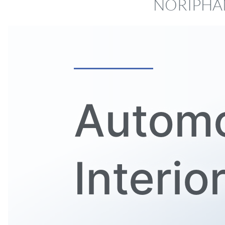
NORIPHAN®
Automo
Interio