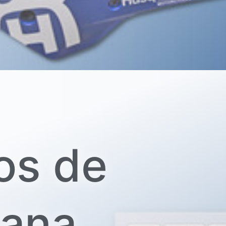
os de
ana