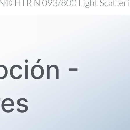
 HTR N 093/800 Light Scatteri
ción -
res